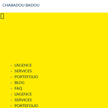
CHABADOU BADOU
BLOG / NEW
TOUS
BRANDING
DESIGN
DIGIT
HUBSPOT
IA
NOTION
PACK
L’AGENCE
SERVICES
PORTEFOLIO
RE-BRANDING
Uncategorized
W
BLOG
FAQ
L’AGENCE
WORDPRESS
ZOHO
SERVICES
PORTEFOLIO