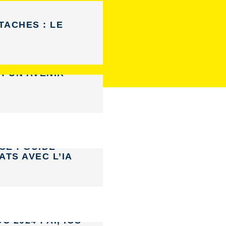
TACHES : LE
: UN AVENIR
E : GUIDE
TS AVEC L’IA
2024 : AI, IOS