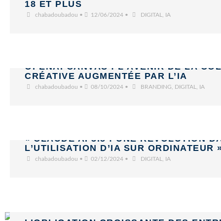
18 ET PLUS
chabadoubadou
•
12/06/2024
•
DIGITAL
,
IA
OPENAI CANVAS : L’AVENIR DE LA C
CRÉATIVE AUGMENTÉE PAR L’IA
chabadoubadou
•
08/10/2024
•
BRANDING
,
DIGITAL
,
IA
« CLAUDE AI 3.5 : UNE RÉVOLUTION D
L’UTILISATION D’IA SUR ORDINATEUR 
chabadoubadou
•
02/12/2024
•
DIGITAL
,
IA