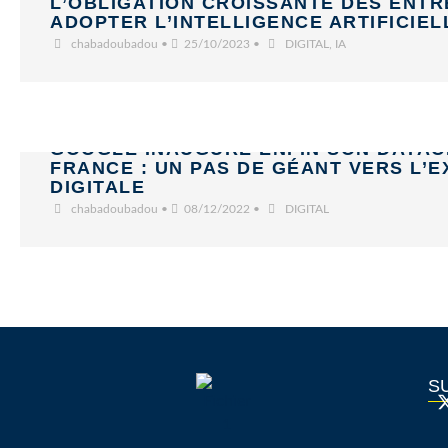
L’OBLIGATION CROISSANTE DES ENTR
ADOPTER L’INTELLIGENCE ARTIFICIEL
chabadoubadou
•
25/10/2023
•
DIGITAL
,
IA
GOOGLE INAUGURE ENFIN SON DATAC
FRANCE : UN PAS DE GÉANT VERS L’
DIGITALE
chabadoubadou
•
08/12/2022
•
DIGITAL
S