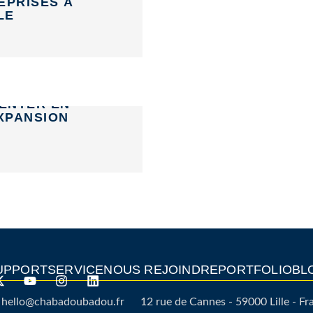
EPRISES À
LE
ENTER EN
EXPANSION
UPPORT
SERVICE
NOUS REJOINDRE
PORTFOLIO
BL
hello@chabadoubadou.fr
12 rue de Cannes - 59000 Lille - Fr